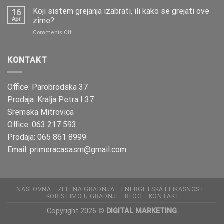
istina
grejanje,
Koji sistem grejanja izabrati, ili kako se grejati ove
ili
16
ZA
Apr
zime?
mit?
i
on
Comments Off
PROTIV
Koji
sistem
grejanja
KONTAKT
izabrati,
ili
kako
Office: Parobrodska 37
se
Prodaja: Kralja Petra I 37
grejati
ove
Sremska Mitrovica
zime?
Office: 063 217 593
Prodaja: 065 861 8999
Email: primeracasasm@gmail.com
NASLOVNA
ZELENA GRADNJA
ENERGETSKA EFIKASNOST
KORISTIMO U GRADNJI
BLOG
KONTAKT
Copyright 2026 ©
DIGITAL MARKETING