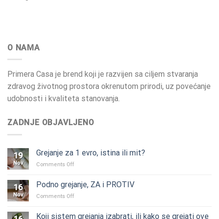
O NAMA
Primera Casa je brend koji je razvijen sa ciljem stvaranja
zdravog životnog prostora okrenutom prirodi, uz povećanje
udobnosti i kvaliteta stanovanja.
ZADNJE OBJAVLJENO
Grejanje za 1 evro, istina ili mit?
19
Nov
on
Comments Off
Grejanje
za
Podno grejanje, ZA i PROTIV
16
1
Nov
on
Comments Off
evro,
Podno
istina
grejanje,
ili
Koji sistem grejanja izabrati, ili kako se grejati ove