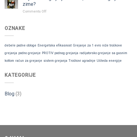
16
ZA
mit?
zime?
Apr
i
on
Comments Off
PROTIV
Koji
sistem
grejanja
OZNAKE
izabrati,
ili
kako
debele podne obloge
Energetska efikasnost
Grejanje za 1 evro
niže troškove
se
grejati
grejanja
podno grejanje
PROTIV podnog grejanja
radijatorsko grejanje sa gasnim
ove
kotlom
račun za grejanje
sistem grejanja
Troškovi ugradnje
Ušteda energije
zime?
KATEGORIJE
Blog
(3)