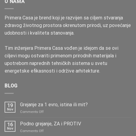
O NAMA
Primera Casa je brend koji je razvijen sa ciljem stvaranja
zdravog životnog prostora okrenutom prirodi, uz povećanje
udobnosti i kvaliteta stanovanja.
Tim inženjera Primera Casa vođen je idejom da se ovi
ciljevi mogu ostvariti primenom prirodnih materijala i
upotrebom naprednih tehničkih sistema u svetu
energetske efikasnosti i održive arhitekture.
BLOG
Grejanje za 1 evro, istina ili mit?
19
Nov
on
Comments Off
Grejanje
za
Podno grejanje, ZA i PROTIV
16
1
Nov
on
Comments Off
evro,
Podno