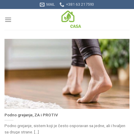
Skip
MAIL
+381 63 217593
to
content
Podno grejanje, ZA i PROTIV
Podno grejanje, sistem koji je često osporavan sa jedne, ali i hvaljen
sa druge strane. [...]