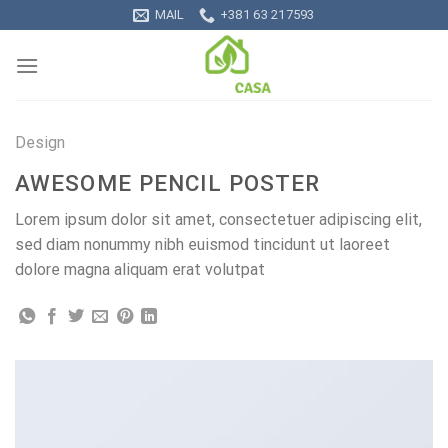
Skip
MAIL
+381 63 217593
to
content
Design
AWESOME PENCIL POSTER
Lorem ipsum dolor sit amet, consectetuer adipiscing elit,
sed diam nonummy nibh euismod tincidunt ut laoreet
dolore magna aliquam erat volutpat