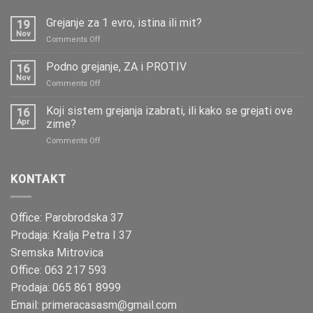
Grejanje za 1 evro, istina ili mit?
19
Nov
on
Comments Off
Grejanje
za
Podno grejanje, ZA i PROTIV
16
1
Nov
on
Comments Off
evro,
Podno
istina
grejanje,
Koji sistem grejanja izabrati, ili kako se grejati ove
ili
16
ZA
Apr
zime?
mit?
i
on
Comments Off
PROTIV
Koji
sistem
grejanja
KONTAKT
izabrati,
ili
kako
Office: Parobrodska 37
se
Prodaja: Kralja Petra I 37
grejati
ove
Sremska Mitrovica
zime?
Office: 063 217 593
Prodaja: 065 861 8999
Email: primeracasasm@gmail.com